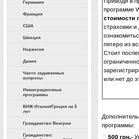
Приводи в п
Германия
программе W
Франция
стоимости 
США
страховки и
ознакомитьс
Швеция
пятеро из в
Норвегия
Стоит поспе
ограниченно
Дания
зарегистрир
Часто задаваемые
вопросы
или нет до э
Иммиграционные
программы
ВНЖ Италия/Греция на 5
лет
Дополнитель
Гражданство Венгрии
программы:
Гражданство:
500 грн.-
У