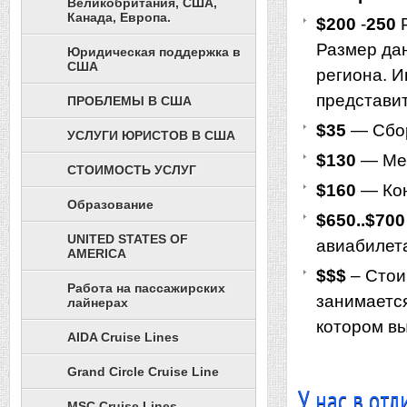
Великобритания, США,
Канада, Европа.
$200
-
250
Р
Размер дан
Юридическая поддержка в
США
региона. 
представи
ПРОБЛЕМЫ В США
$35
— Сбор
УСЛУГИ ЮРИСТОВ В США
$130
— Мед
СТОИМОСТЬ УСЛУГ
$160
— Кон
Образование
$650..$700
UNITED STATES OF
авиабилета
AMERICA
$$$
– Стои
Работа на пассажирских
занимается
лайнерах
котором вы
AIDA Cruise Lines
Grand Circle Cruise Line
У нас в отл
MSC Cruise Lines