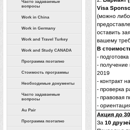
Часто задаваемые
вопросы
Visa Sponso
(можно либо
Work in China
предоставле
Work in Germany
оставить зая
Work and Travel Turkey
вашему тре
В стоимост
Work and Study CANADA
- подготовка
Программа поэтапно
- получение
Стоимость программы
2019
- контракт на
Необходимые документы
- проверка 
Часто задаваемые
- правовая 
вопросы
- ориентаци
Au Pair
Акция до 30
Программа поэтапно
За
10 друзе