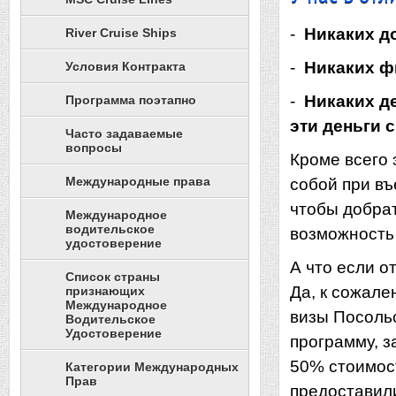
-
Никаких д
River Cruise Ships
-
Никаких ф
Условия Контракта
-
Никаких д
Программа поэтапно
эти деньги 
Часто задаваемые
вопросы
Кроме всего 
Международные права
собой при в
чтобы добрат
Международное
водительское
возможность 
удостоверение
А что если о
Список страны
Да, к сожале
признающих
Международное
визы Посоль
Водительское
Удостоверение
программу, з
50% стоимост
Категории Международных
Прав
предоставил