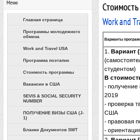
Меню
Стоимость
Work and Tr
Главная страница
Программы молодежного
обмена
Варианты программ
Work and Travel USA
1.
Вариант (
(самостояте
Программа поэтапно
студентом)
Стоимость программы
В стоимост
Вакансии в США
- получение
2019
SEVIS & SOCIAL SECURITY
NUMBER
- проверка т
США
ПОЛУЧЕНИЕ ВИЗЫ США (J-
1)
- правовая 
- ориентаци
Бланки Документов SWT
2.
Вариант
(